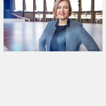
#MesseKarlsruhe