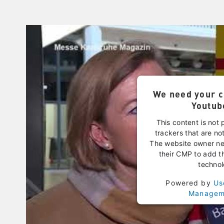
We need your c
Youtub
This content is not 
trackers that are not
The website owner nee
their CMP to add thi
technol
Powered by
Us
Manageme