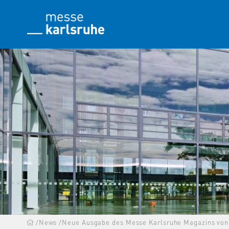
/
News
/
Neue Ausgabe des Messe Karlsruhe Magazins von