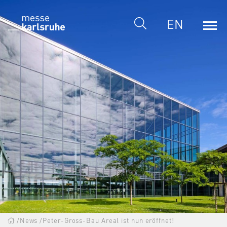
EN
/
News
/
Peter-Gross-Bau Areal ist nun eröffnet!