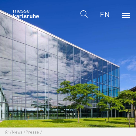
EN
/
News
/
Presse
/