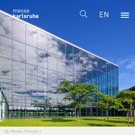
EN
/
News
/
Presse
/