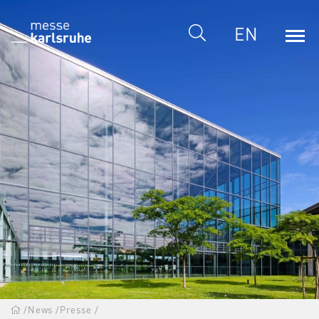
EN
/
News
/
Presse
/