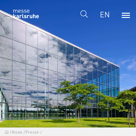
EN
/
News
/
Presse
/