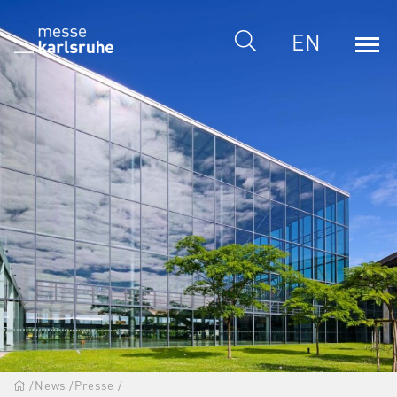
EN
/
News
/
Presse
/