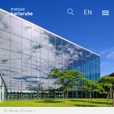
EN
/
News
/
Presse
/