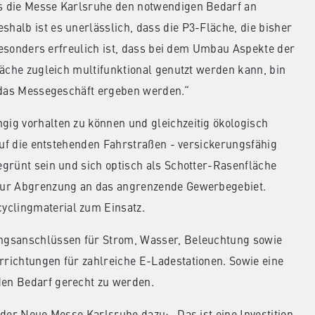
s die Messe Karlsruhe den notwendigen Bedarf an
alb ist es unerlässlich, dass die P3-Fläche, die bisher
 Besonders erfreulich ist, dass bei dem Umbau Aspekte der
läche zugleich multifunktional genutzt werden kann, bin
f das Messegeschäft ergeben werden.“
ig vorhalten zu können und gleichzeitig ökologisch
auf die entstehenden Fahrstraßen - versickerungsfähig
grünt sein und sich optisch als Schotter-Rasenfläche
zur Abgrenzung an das angrenzende Gewerbegebiet.
clingmaterial zum Einsatz.
ngsanschlüssen für Strom, Wasser, Beleuchtung sowie
richtungen für zahlreiche E-Ladestationen. Sowie eine
en Bedarf gerecht zu werden.
der Neue Messe Karlsruhe dazu: „Das ist eine Investition