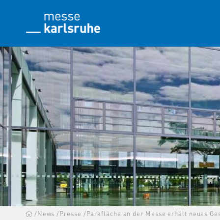
/
News
/
Presse
/
Parkfläche an der Messe erhält neues Ges