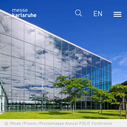
EN
/
News
/
Presse
/
Pressemappe Annual POLIS Conference