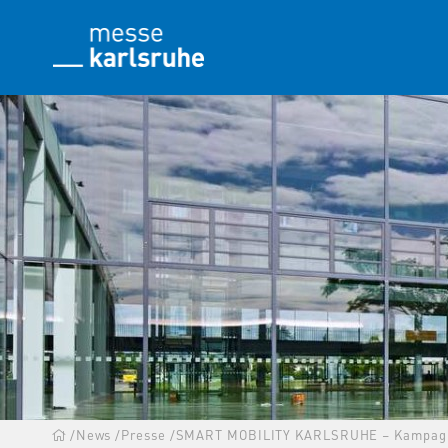
/
News
/
Presse
/
SMART MOBILITY KARLSRUHE – Kampagne