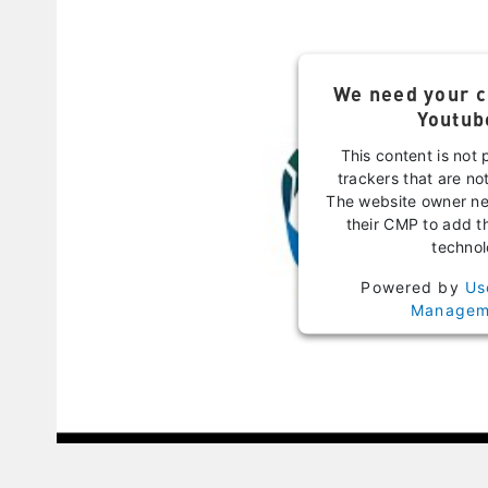
We need your c
Youtub
This content is not 
trackers that are not
The website owner nee
their CMP to add thi
technol
Powered by
Us
Manageme